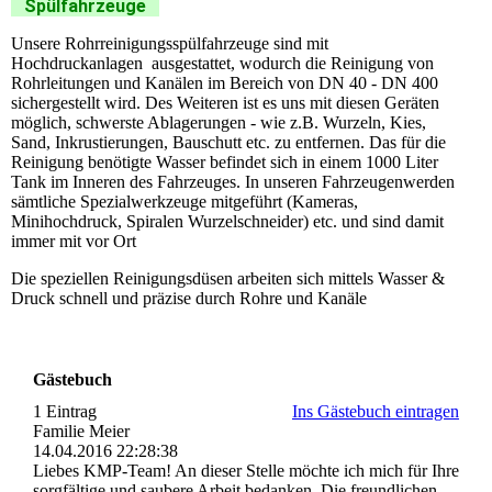
Spülfahrzeuge
Unsere Rohrreinigungsspülfahrzeuge sind mit
Hochdruckanlagen ausgestattet,
wodurch die Reinigung von
Rohrleitungen und Kanälen im Bereich von
DN 40 - DN 400
sichergestellt wird. Des Weiteren ist es uns mit diesen Geräten
möglich, schwerste Ablagerungen - wie z.B. Wurzeln, Kies,
Sand, Inkrustierungen,
Bauschutt etc. zu entfernen. Das für die
Reinigung benötigte Wasser befindet
sich in einem 1000 Liter
Tank im Inneren des Fahrzeuges. In unseren Fahrzeugen
werden
sämtliche Spezialwerkzeuge mitgeführt (Kameras,
Minihochdruck, Spiralen
Wurzelschneider) etc. und sind damit
immer mit vor Ort
Die speziellen Reinigungsdüsen arbeiten sich mittels Wasser &
Druck schnell und
präzise durch Rohre und Kanäle
Gästebuch
1 Eintrag
Ins Gästebuch eintragen
Familie Meier
14.04.2016
22:28:38
Liebes KMP-Team! An dieser Stelle möchte ich mich für Ihre
sorgfältige und saubere Arbeit bedanken. Die freundlichen